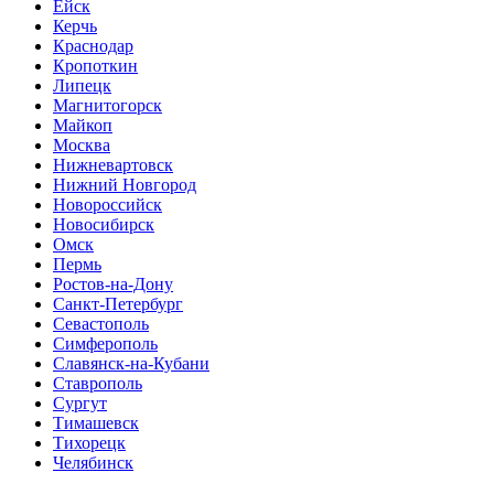
Ейск
Керчь
Краснодар
Кропоткин
Липецк
Магнитогорск
Майкоп
Москва
Нижневартовск
Нижний Новгород
Новороссийск
Новосибирск
Омск
Пермь
Ростов-на-Дону
Санкт-Петербург
Севастополь
Симферополь
Славянск-на-Кубани
Ставрополь
Сургут
Тимашевск
Тихорецк
Челябинск