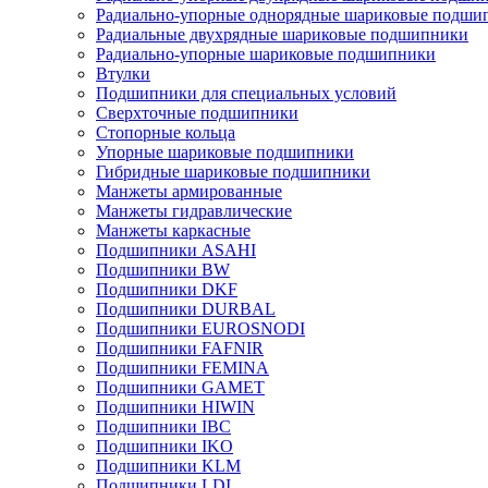
Радиально-упорные однорядные шариковые подши
Радиальные двухрядные шариковые подшипники
Радиально-упорные шариковые подшипники
Втулки
Подшипники для специальных условий
Сверхточные подшипники
Стопорные кольца
Упорные шариковые подшипники
Гибридные шариковые подшипники
Манжеты армированные
Манжеты гидравлические
Манжеты каркасные
Подшипники ASAHI
Подшипники BW
Подшипники DKF
Подшипники DURBAL
Подшипники EUROSNODI
Подшипники FAFNIR
Подшипники FEMINA
Подшипники GAMET
Подшипники HIWIN
Подшипники IBC
Подшипники IKO
Подшипники KLM
Подшипники LDI