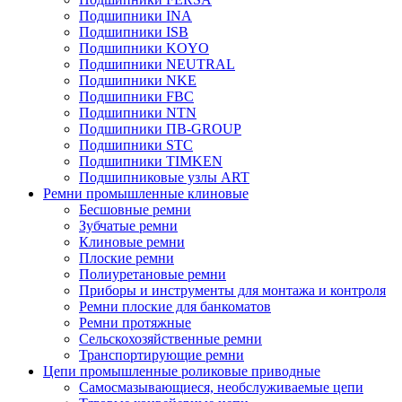
Подшипники INA
Подшипники ISB
Подшипники KOYO
Подшипники NEUTRAL
Подшипники NKE
Подшипники FBC
Подшипники NTN
Подшипники ПВ-GROUP
Подшипники STC
Подшипники TIMKEN
Подшипниковые узлы ART
Ремни промышленные клиновые
Бесшовные ремни
Зубчатые ремни
Клиновые ремни
Плоские ремни
Полиуретановые ремни
Приборы и инструменты для монтажа и контроля
Ремни плоские для банкоматов
Ремни протяжные
Сельскохозяйственные ремни
Транспортирующие ремни
Цепи промышленные роликовые приводные
Самосмазывающиеся, необслуживаемые цепи