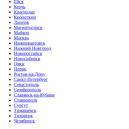
Ейск
Керчь
Краснодар
Кропоткин
Липецк
Магнитогорск
Майкоп
Москва
Нижневартовск
Нижний Новгород
Новороссийск
Новосибирск
Омск
Пермь
Ростов-на-Дону
Санкт-Петербург
Севастополь
Симферополь
Славянск-на-Кубани
Ставрополь
Сургут
Тимашевск
Тихорецк
Челябинск