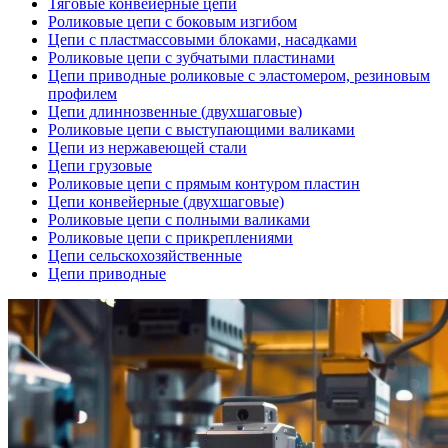
Тяговые конвейерные цепи
Роликовые цепи с боковым изгибом
Цепи с пластмассовыми блоками, насадками
Роликовые цепи с зубчатыми пластинами
Цепи приводные роликовые с эластомером, резиновым
профилем
Цепи длиннозвенные (двухшаговые)
Роликовые цепи с выступающими валиками
Цепи из нержавеющей стали
Цепи грузовые
Роликовые цепи с прямым контуром пластин
Цепи конвейерные (двухшаговые)
Роликовые цепи с полными валиками
Роликовые цепи с прикреплениями
Цепи сельскохозяйственные
Цепи приводные