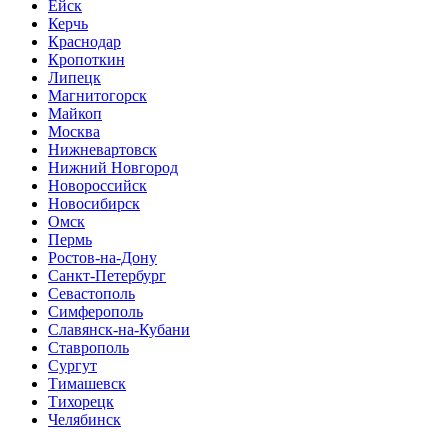
Ейск
Керчь
Краснодар
Кропоткин
Липецк
Магнитогорск
Майкоп
Москва
Нижневартовск
Нижний Новгород
Новороссийск
Новосибирск
Омск
Пермь
Ростов-на-Дону
Санкт-Петербург
Севастополь
Симферополь
Славянск-на-Кубани
Ставрополь
Сургут
Тимашевск
Тихорецк
Челябинск