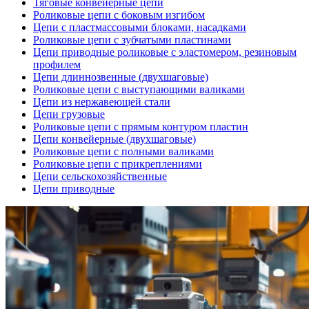
Тяговые конвейерные цепи
Роликовые цепи с боковым изгибом
Цепи с пластмассовыми блоками, насадками
Роликовые цепи с зубчатыми пластинами
Цепи приводные роликовые с эластомером, резиновым
профилем
Цепи длиннозвенные (двухшаговые)
Роликовые цепи с выступающими валиками
Цепи из нержавеющей стали
Цепи грузовые
Роликовые цепи с прямым контуром пластин
Цепи конвейерные (двухшаговые)
Роликовые цепи с полными валиками
Роликовые цепи с прикреплениями
Цепи сельскохозяйственные
Цепи приводные