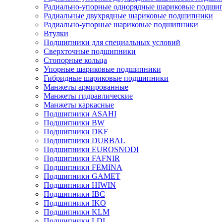
Радиально-упорные однорядные шариковые подши
Радиальные двухрядные шариковые подшипники
Радиально-упорные шариковые подшипники
Втулки
Подшипники для специальных условий
Сверхточные подшипники
Стопорные кольца
Упорные шариковые подшипники
Гибридные шариковые подшипники
Манжеты армированные
Манжеты гидравлические
Манжеты каркасные
Подшипники ASAHI
Подшипники BW
Подшипники DKF
Подшипники DURBAL
Подшипники EUROSNODI
Подшипники FAFNIR
Подшипники FEMINA
Подшипники GAMET
Подшипники HIWIN
Подшипники IBC
Подшипники IKO
Подшипники KLM
Подшипники LDI