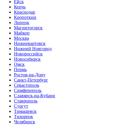
Ейск
Керчь
Краснодар
Кропоткин
Липецк
Магнитогорск
Майкоп
Москва
Нижневартовск
Нижний Новгород
Новороссийск
Новосибирск
Омск
Пермь
Ростов-на-Дону
Санкт-Петербург
Севастополь
Симферополь
Славянск-на-Кубани
Ставрополь
Сургут
Тимашевск
Тихорецк
Челябинск