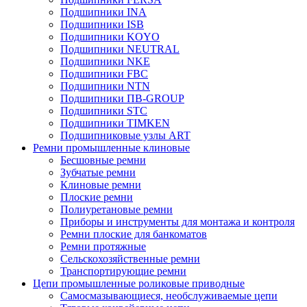
Подшипники INA
Подшипники ISB
Подшипники KOYO
Подшипники NEUTRAL
Подшипники NKE
Подшипники FBC
Подшипники NTN
Подшипники ПВ-GROUP
Подшипники STC
Подшипники TIMKEN
Подшипниковые узлы ART
Ремни промышленные клиновые
Бесшовные ремни
Зубчатые ремни
Клиновые ремни
Плоские ремни
Полиуретановые ремни
Приборы и инструменты для монтажа и контроля
Ремни плоские для банкоматов
Ремни протяжные
Сельскохозяйственные ремни
Транспортирующие ремни
Цепи промышленные роликовые приводные
Самосмазывающиеся, необслуживаемые цепи