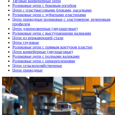
Тяговые конвейерные цепи
Роликовые цепи с боковым изгибом
Цепи с пластмассовыми блоками, насадками
Роликовые цепи с зубчатыми пластинами
Цепи приводные роликовые с эластомером, резиновым
профилем
Цепи длиннозвенные (двухшаговые)
Роликовые цепи с выступающими валиками
Цепи из нержавеющей стали
Цепи грузовые
Роликовые цепи с прямым контуром пластин
Цепи конвейерные (двухшаговые)
Роликовые цепи с полными валиками
Роликовые цепи с прикреплениями
Цепи сельскохозяйственные
Цепи приводные