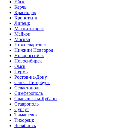
Ейск
Керчь
Краснодар
Кропоткин
Липецк
Магнитогорск
Майкоп
Москва
Нижневартовск
Нижний Новгород
Новороссийск
Новосибирск
Омск
Пермь
Ростов-на-Дону
Санкт-Петербург
Севастополь
Симферополь
Славянск-на-Кубани
Ставрополь
Сургут
Тимашевск
Тихорецк
Челябинск