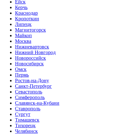
Ейск
Керчь
Краснодар
Кропоткин
Липецк
Магнитогорск
Майкоп
Москва
Нижневартовск
Нижний Новгород
Новороссийск
Новосибирск
Омск
Пермь
Ростов-на-Дону
Санкт-Петербург
Севастополь
Симферополь
Славянск-на-Кубани
Ставрополь
Сургут
Тимашевск
Тихорецк
Челябинск