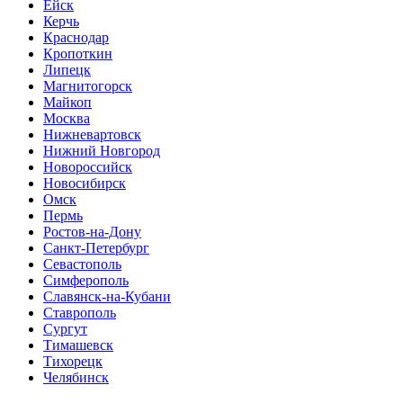
Ейск
Керчь
Краснодар
Кропоткин
Липецк
Магнитогорск
Майкоп
Москва
Нижневартовск
Нижний Новгород
Новороссийск
Новосибирск
Омск
Пермь
Ростов-на-Дону
Санкт-Петербург
Севастополь
Симферополь
Славянск-на-Кубани
Ставрополь
Сургут
Тимашевск
Тихорецк
Челябинск