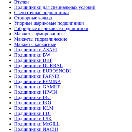
Втулки
Подшипники для специальных условий
Сверхточные подшипники
Стопорные кольца
Упорные шариковые подшипники
Гибридные шариковые подшипники
Манжеты армированные
Манжеты гидравлические
Манжеты каркасные
Подшипники ASAHI
Подшипники BW
Подшипники DKF
Подшипники DURBAL
Подшипники EUROSNODI
Подшипники FAFNIR
Подшипники FEMINA
Подшипники GAMET
Подшипники HIWIN
Подшипники IBC
Подшипники IKO
Подшипники KLM
Подшипники LDI
Подшипники LSK
Подшипники McGILL
Подшипники NACHI