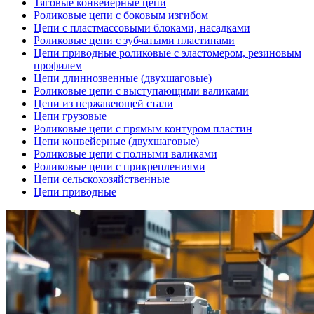
Тяговые конвейерные цепи
Роликовые цепи с боковым изгибом
Цепи с пластмассовыми блоками, насадками
Роликовые цепи с зубчатыми пластинами
Цепи приводные роликовые с эластомером, резиновым
профилем
Цепи длиннозвенные (двухшаговые)
Роликовые цепи с выступающими валиками
Цепи из нержавеющей стали
Цепи грузовые
Роликовые цепи с прямым контуром пластин
Цепи конвейерные (двухшаговые)
Роликовые цепи с полными валиками
Роликовые цепи с прикреплениями
Цепи сельскохозяйственные
Цепи приводные