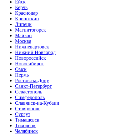
Ейск
Керчь
Краснодар
Кропоткин
Липецк
Магнитогорск
Майкоп
Москва
Нижневартовск
Нижний Новгород
Новороссийск
Новосибирск
Омск
Пермь
Ростов-на-Дону
Санкт-Петербург
Севастополь
Симферополь
Славянск-на-Кубани
Ставрополь
Сургут
Тимашевск
Тихорецк
Челябинск