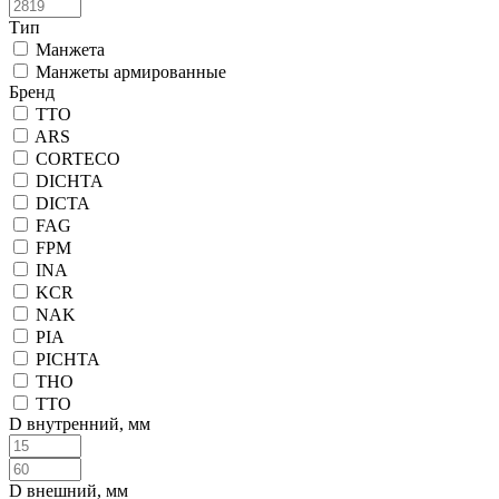
Тип
Манжета
Манжеты армированные
Бренд
ТТО
ARS
CORTECO
DICHTA
DICTA
FAG
FPM
INA
KCR
NAK
PIA
PICHTA
THO
TTO
D внутренний, мм
D внешний, мм