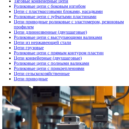
Тяговые конвейерные цепи
Роликовые цепи с боковым изгибом
Цепи с пластмассовыми блоками, насадками
Роликовые цепи с зубчатыми пластинами
Цепи приводные роликовые с эластомером, резиновым
профилем
Цепи длиннозвенные (двухшаговые)
Роликовые цепи с выступающими валиками
Цепи из нержавеющей стали
Цепи грузовые
Роликовые цепи с прямым контуром пластин
Цепи конвейерные (двухшаговые)
Роликовые цепи с полными валиками
Роликовые цепи с прикреплениями
Цепи сельскохозяйственные
Цепи приводные