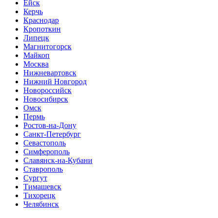
Ейск
Керчь
Краснодар
Кропоткин
Липецк
Магнитогорск
Майкоп
Москва
Нижневартовск
Нижний Новгород
Новороссийск
Новосибирск
Омск
Пермь
Ростов-на-Дону
Санкт-Петербург
Севастополь
Симферополь
Славянск-на-Кубани
Ставрополь
Сургут
Тимашевск
Тихорецк
Челябинск