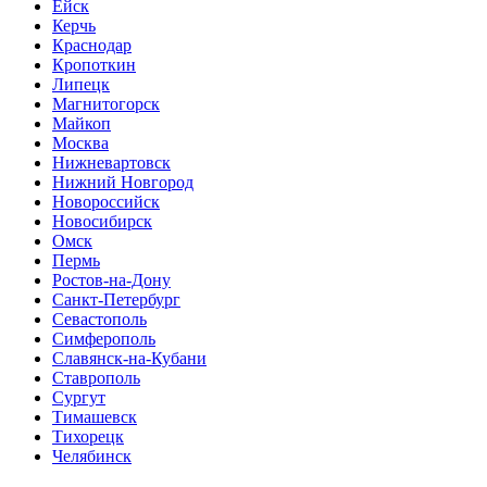
Ейск
Керчь
Краснодар
Кропоткин
Липецк
Магнитогорск
Майкоп
Москва
Нижневартовск
Нижний Новгород
Новороссийск
Новосибирск
Омск
Пермь
Ростов-на-Дону
Санкт-Петербург
Севастополь
Симферополь
Славянск-на-Кубани
Ставрополь
Сургут
Тимашевск
Тихорецк
Челябинск