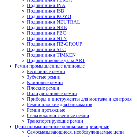
Подшипники INA
Подшипники ISB
Подшипники KOYO
Подшипники NEUTRAL
Подшипники NKE
Подшипники FBC
Подшипники NTN
Подшипники ПВ-GROUP
Подшипники STC
Подшипники TIMKEN
Подшипниковые узлы ART
Ремни промышленные клиновые
Бесшовные ремни
Зубчатые ремни
Клиновые ремни
Плоские ремни
Полиуретановые ремни
Приборы и инструменты для монтажа и контроля
Ремни плоские для банкоматов
Ремни протяжные
Сельскохозяйственные ремни
Транспортирующие ремни
Цепи промышленные роликовые приводные
Самосмазывающиеся, необслуживаемые цепи