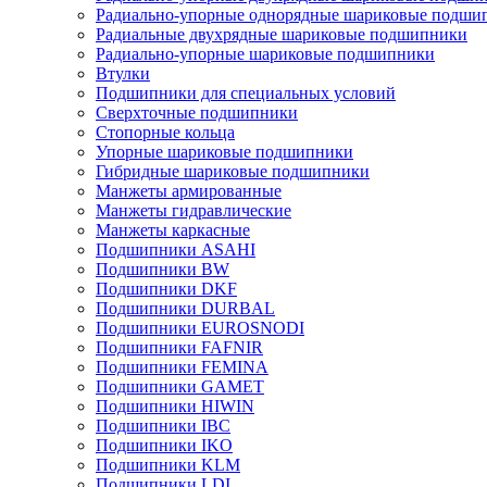
Радиально-упорные однорядные шариковые подши
Радиальные двухрядные шариковые подшипники
Радиально-упорные шариковые подшипники
Втулки
Подшипники для специальных условий
Сверхточные подшипники
Стопорные кольца
Упорные шариковые подшипники
Гибридные шариковые подшипники
Манжеты армированные
Манжеты гидравлические
Манжеты каркасные
Подшипники ASAHI
Подшипники BW
Подшипники DKF
Подшипники DURBAL
Подшипники EUROSNODI
Подшипники FAFNIR
Подшипники FEMINA
Подшипники GAMET
Подшипники HIWIN
Подшипники IBC
Подшипники IKO
Подшипники KLM
Подшипники LDI