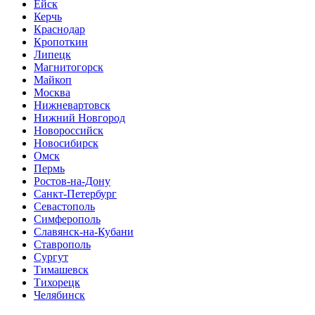
Ейск
Керчь
Краснодар
Кропоткин
Липецк
Магнитогорск
Майкоп
Москва
Нижневартовск
Нижний Новгород
Новороссийск
Новосибирск
Омск
Пермь
Ростов-на-Дону
Санкт-Петербург
Севастополь
Симферополь
Славянск-на-Кубани
Ставрополь
Сургут
Тимашевск
Тихорецк
Челябинск