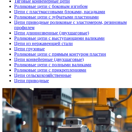
Тяговые конвейерные цепи
Роликовые цепи с боковым изгибом
Цепи с пластмассовыми блоками, насадками
Роликовые цепи с зубчатыми пластинами
Цепи приводные роликовые с эластомером, резиновым
профилем
Цепи длиннозвенные (двухшаговые)
Роликовые цепи с выступающими валиками
Цепи из нержавеющей стали
Цепи грузовые
Роликовые цепи с прямым контуром пластин
Цепи конвейерные (двухшаговые)
Роликовые цепи с полными валиками
Роликовые цепи с прикреплениями
Цепи сельскохозяйственные
Цепи приводные