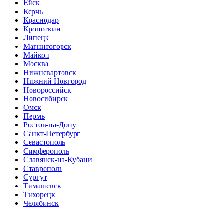
Ейск
Керчь
Краснодар
Кропоткин
Липецк
Магнитогорск
Майкоп
Москва
Нижневартовск
Нижний Новгород
Новороссийск
Новосибирск
Омск
Пермь
Ростов-на-Дону
Санкт-Петербург
Севастополь
Симферополь
Славянск-на-Кубани
Ставрополь
Сургут
Тимашевск
Тихорецк
Челябинск