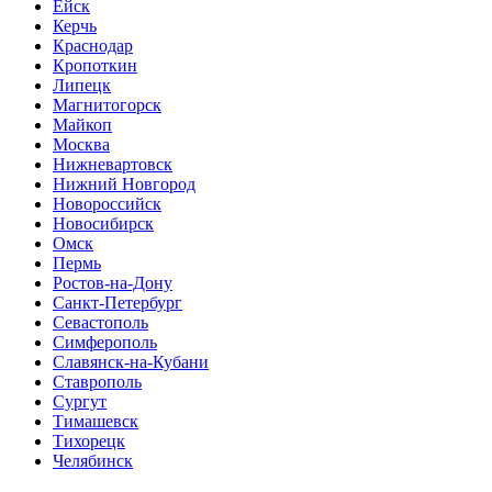
Ейск
Керчь
Краснодар
Кропоткин
Липецк
Магнитогорск
Майкоп
Москва
Нижневартовск
Нижний Новгород
Новороссийск
Новосибирск
Омск
Пермь
Ростов-на-Дону
Санкт-Петербург
Севастополь
Симферополь
Славянск-на-Кубани
Ставрополь
Сургут
Тимашевск
Тихорецк
Челябинск