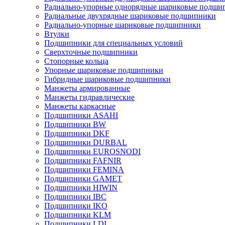
Радиально-упорные однорядные шариковые подши
Радиальные двухрядные шариковые подшипники
Радиально-упорные шариковые подшипники
Втулки
Подшипники для специальных условий
Сверхточные подшипники
Стопорные кольца
Упорные шариковые подшипники
Гибридные шариковые подшипники
Манжеты армированные
Манжеты гидравлические
Манжеты каркасные
Подшипники ASAHI
Подшипники BW
Подшипники DKF
Подшипники DURBAL
Подшипники EUROSNODI
Подшипники FAFNIR
Подшипники FEMINA
Подшипники GAMET
Подшипники HIWIN
Подшипники IBC
Подшипники IKO
Подшипники KLM
Подшипники LDI