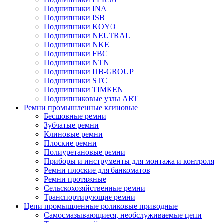
Подшипники INA
Подшипники ISB
Подшипники KOYO
Подшипники NEUTRAL
Подшипники NKE
Подшипники FBC
Подшипники NTN
Подшипники ПВ-GROUP
Подшипники STC
Подшипники TIMKEN
Подшипниковые узлы ART
Ремни промышленные клиновые
Бесшовные ремни
Зубчатые ремни
Клиновые ремни
Плоские ремни
Полиуретановые ремни
Приборы и инструменты для монтажа и контроля
Ремни плоские для банкоматов
Ремни протяжные
Сельскохозяйственные ремни
Транспортирующие ремни
Цепи промышленные роликовые приводные
Самосмазывающиеся, необслуживаемые цепи