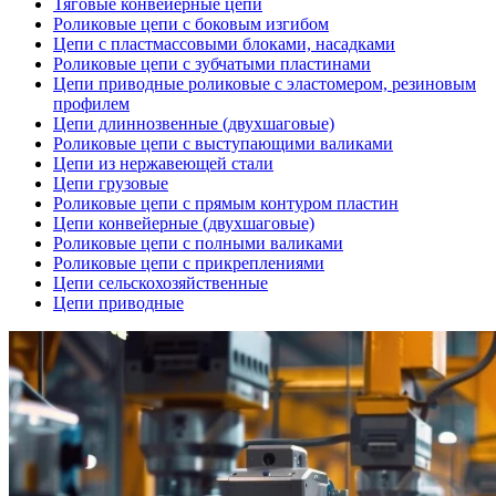
Тяговые конвейерные цепи
Роликовые цепи с боковым изгибом
Цепи с пластмассовыми блоками, насадками
Роликовые цепи с зубчатыми пластинами
Цепи приводные роликовые с эластомером, резиновым
профилем
Цепи длиннозвенные (двухшаговые)
Роликовые цепи с выступающими валиками
Цепи из нержавеющей стали
Цепи грузовые
Роликовые цепи с прямым контуром пластин
Цепи конвейерные (двухшаговые)
Роликовые цепи с полными валиками
Роликовые цепи с прикреплениями
Цепи сельскохозяйственные
Цепи приводные