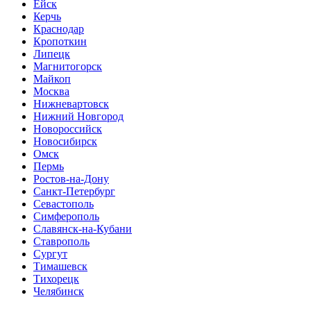
Ейск
Керчь
Краснодар
Кропоткин
Липецк
Магнитогорск
Майкоп
Москва
Нижневартовск
Нижний Новгород
Новороссийск
Новосибирск
Омск
Пермь
Ростов-на-Дону
Санкт-Петербург
Севастополь
Симферополь
Славянск-на-Кубани
Ставрополь
Сургут
Тимашевск
Тихорецк
Челябинск