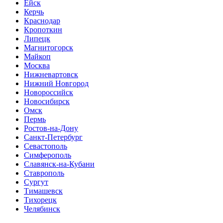
Ейск
Керчь
Краснодар
Кропоткин
Липецк
Магнитогорск
Майкоп
Москва
Нижневартовск
Нижний Новгород
Новороссийск
Новосибирск
Омск
Пермь
Ростов-на-Дону
Санкт-Петербург
Севастополь
Симферополь
Славянск-на-Кубани
Ставрополь
Сургут
Тимашевск
Тихорецк
Челябинск