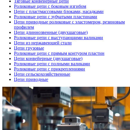
Тяговые конвейерные цепи
Роликовые цепи с боковым изгибом
Цепи с пластмассовыми блоками, насадками
Роликовые цепи с зубчатыми пластинами
Цепи приводные роликовые с эластомером, резиновым
профилем
Цепи длиннозвенные (двухшаговые)
Роликовые цепи с выступающими валиками
Цепи из нержавеющей стали
Цепи грузовые
Роликовые цепи с прямым контуром пластин
Цепи конвейерные (двухшаговые)
Роликовые цепи с полными валиками
Роликовые цепи с прикреплениями
Цепи сельскохозяйственные
Цепи приводные