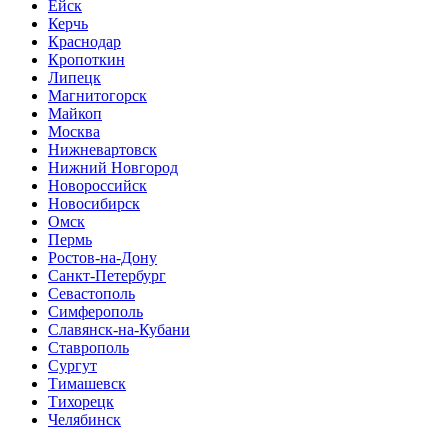
Ейск
Керчь
Краснодар
Кропоткин
Липецк
Магнитогорск
Майкоп
Москва
Нижневартовск
Нижний Новгород
Новороссийск
Новосибирск
Омск
Пермь
Ростов-на-Дону
Санкт-Петербург
Севастополь
Симферополь
Славянск-на-Кубани
Ставрополь
Сургут
Тимашевск
Тихорецк
Челябинск