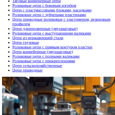
Тяговые конвейерные цепи
Роликовые цепи с боковым изгибом
Цепи с пластмассовыми блоками, насадками
Роликовые цепи с зубчатыми пластинами
Цепи приводные роликовые с эластомером, резиновым
профилем
Цепи длиннозвенные (двухшаговые)
Роликовые цепи с выступающими валиками
Цепи из нержавеющей стали
Цепи грузовые
Роликовые цепи с прямым контуром пластин
Цепи конвейерные (двухшаговые)
Роликовые цепи с полными валиками
Роликовые цепи с прикреплениями
Цепи сельскохозяйственные
Цепи приводные