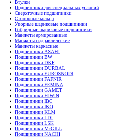
Втулки
Подшипники для специальных условий
Сверхточные подшипники
Стопорные кольца
Упорные шариковые подшипники
Гибридные шариковые подшипники
Манжеты армированные
Манжеты гидравлические
Манжеты каркасные
Подшипники ASAHI
Подшипники BW
Подшипники DKF
Подшипники DURBAL
Подшипники EUROSNODI
Подшипники FAFNIR
Подшипники FEMINA
Подшипники GAMET
Подшипники HIWIN
Подшипники IBC
Подшипники IKO
Подшипники KLM
Подшипники LDI
Подшипники LSK
Подшипники McGILL
Подшипники NACHI