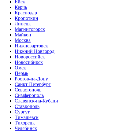
Ейск
Керчь
Краснодар
Кропоткин
Липецк
Магнитогорск
Майкоп
Москва
Нижневартовск
Нижний Новгород
Новороссийск
Новосибирск
Омск
Пермь
Ростов-на-Дону
Санкт-Петербург
Севастополь
Симферополь
Славянск-на-Кубани
Ставрополь
Сургут
Тимашевск
Тихорецк
Челябинск