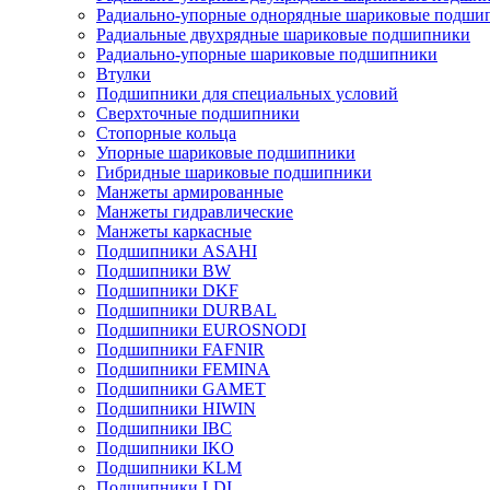
Радиально-упорные однорядные шариковые подши
Радиальные двухрядные шариковые подшипники
Радиально-упорные шариковые подшипники
Втулки
Подшипники для специальных условий
Сверхточные подшипники
Стопорные кольца
Упорные шариковые подшипники
Гибридные шариковые подшипники
Манжеты армированные
Манжеты гидравлические
Манжеты каркасные
Подшипники ASAHI
Подшипники BW
Подшипники DKF
Подшипники DURBAL
Подшипники EUROSNODI
Подшипники FAFNIR
Подшипники FEMINA
Подшипники GAMET
Подшипники HIWIN
Подшипники IBC
Подшипники IKO
Подшипники KLM
Подшипники LDI