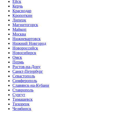
Ейск
Керчь
Краснодар
Кропоткин
Липецк
Магнитогорск
Майкоп
Москва
Нижневартовск
Нижний Новгород
Новороссийск
Новосибирск
Омск
Пермь
Ростов-на-Дону
Санкт-Петербург
Севастополь
Симферополь
Славянск-на-Кубани
Ставрополь
Сургут
Тимашевск
Тихорецк
Челябинск