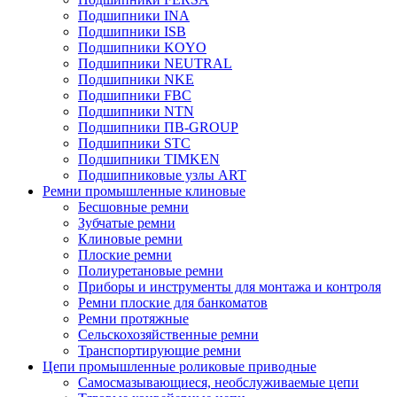
Подшипники INA
Подшипники ISB
Подшипники KOYO
Подшипники NEUTRAL
Подшипники NKE
Подшипники FBC
Подшипники NTN
Подшипники ПВ-GROUP
Подшипники STC
Подшипники TIMKEN
Подшипниковые узлы ART
Ремни промышленные клиновые
Бесшовные ремни
Зубчатые ремни
Клиновые ремни
Плоские ремни
Полиуретановые ремни
Приборы и инструменты для монтажа и контроля
Ремни плоские для банкоматов
Ремни протяжные
Сельскохозяйственные ремни
Транспортирующие ремни
Цепи промышленные роликовые приводные
Самосмазывающиеся, необслуживаемые цепи