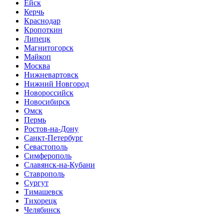
Ейск
Керчь
Краснодар
Кропоткин
Липецк
Магнитогорск
Майкоп
Москва
Нижневартовск
Нижний Новгород
Новороссийск
Новосибирск
Омск
Пермь
Ростов-на-Дону
Санкт-Петербург
Севастополь
Симферополь
Славянск-на-Кубани
Ставрополь
Сургут
Тимашевск
Тихорецк
Челябинск